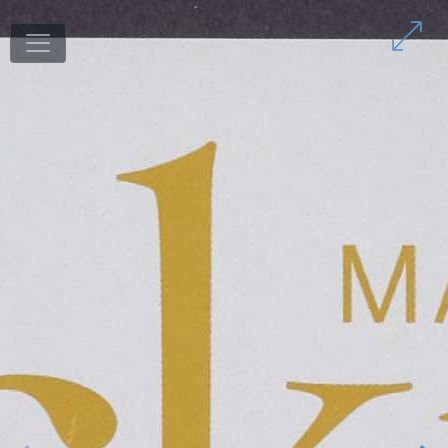
1
/
65