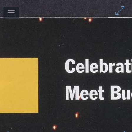
1
/
39